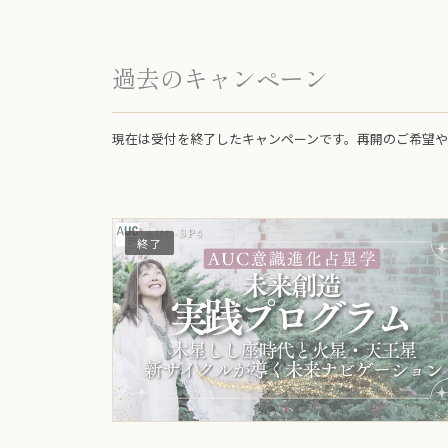
バ
取
シ
引
ー
の
ポ
表
過去のキャンペーン
リ
記
シ
ー
現在は受付を終了したキャンペーンです。再開のご希望
終了