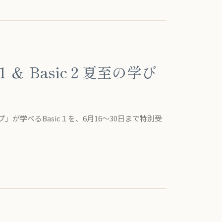
1 ＆ Basic２夏至の学び
が学べるBasic１を、6月16〜30日まで特別受